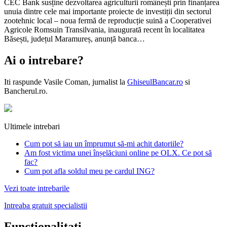
CEC Bank susține dezvoltarea agriculturii românești prin finanțarea
unuia dintre cele mai importante proiecte de investiții din sectorul
zootehnic local – noua fermă de reproducție suină a Cooperativei
Agricole Romsuin Transilvania, inaugurată recent în localitatea
Băsești, județul Maramureș, anunță banca…
Ai o intrebare?
Iti raspunde
Vasile Coman
, jurnalist la
GhiseulBancar.ro
si
Bancherul.ro.
Ultimele intrebari
Cum pot să iau un împrumut să-mi achit datoriile?
Am fost victima unei înșelăciuni online pe OLX. Ce pot să
fac?
Cum pot afla soldul meu pe cardul ING?
Vezi toate intrebarile
Intreaba gratuit specialistii
Functionalitati