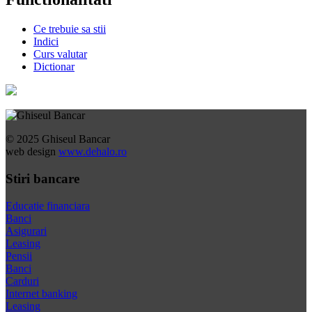
Ce trebuie sa stii
Indici
Curs valutar
Dictionar
© 2025 Ghiseul Bancar
web design
www.dehalo.ro
Stiri bancare
Educatie financiara
Banci
Asigurari
Leasing
Pensii
Banci
Carduri
Internet banking
Leasing