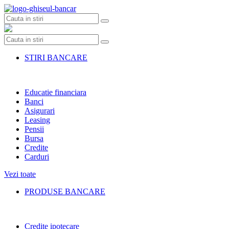
Skip
to
content
STIRI BANCARE
Educatie financiara
Banci
Asigurari
Leasing
Pensii
Bursa
Credite
Carduri
Vezi toate
PRODUSE BANCARE
Credite ipotecare