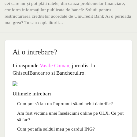
cei care nu-și pot plăti ratele, din cauza problemelor financiare,
conform informațiilor publicate de bancă: Solutii pentru
restructurarea creditelor acordate de UniCredit Bank Ai o perioada
mai grea? Tu sau coplatitorii…
Ai o intrebare?
Iti raspunde
Vasile Coman
, jurnalist la
GhiseulBancar.ro
si Bancherul.ro.
Ultimele intrebari
Cum pot să iau un împrumut să-mi achit datoriile?
Am fost victima unei înșelăciuni online pe OLX. Ce pot
să fac?
Cum pot afla soldul meu pe cardul ING?