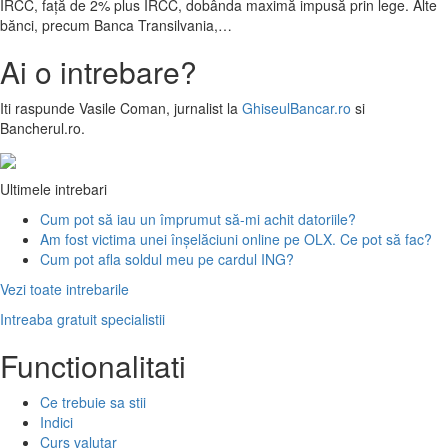
IRCC, față de 2% plus IRCC, dobânda maximă impusă prin lege. Alte
bănci, precum Banca Transilvania,…
Ai o intrebare?
Iti raspunde
Vasile Coman
, jurnalist la
GhiseulBancar.ro
si
Bancherul.ro.
Ultimele intrebari
Cum pot să iau un împrumut să-mi achit datoriile?
Am fost victima unei înșelăciuni online pe OLX. Ce pot să fac?
Cum pot afla soldul meu pe cardul ING?
Vezi toate intrebarile
Intreaba gratuit specialistii
Functionalitati
Ce trebuie sa stii
Indici
Curs valutar