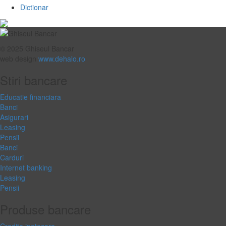
Dictionar
© 2025 Ghiseul Bancar
web design
www.dehalo.ro
Stiri bancare
Educatie financiara
Banci
Asigurari
Leasing
Pensii
Banci
Carduri
Internet banking
Leasing
Pensii
Produse bancare