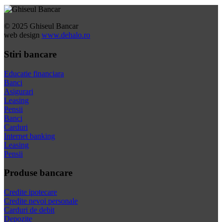
© 2025 Ghiseul Bancar
web design
www.dehalo.ro
Stiri bancare
Educatie financiara
Banci
Asigurari
Leasing
Pensii
Banci
Carduri
Internet banking
Leasing
Pensii
Produse bancare
Credite ipotecare
Credite nevoi personale
Carduri de debit
Depozite