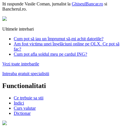
Iti raspunde
Vasile Coman
, jurnalist la
GhiseulBancar.ro
si
Bancherul.ro.
Ultimele intrebari
Cum pot să iau un împrumut să-mi achit datoriile?
Am fost victima unei înșelăciuni online pe OLX. Ce pot să
fac?
Cum pot afla soldul meu pe cardul ING?
Vezi toate intrebarile
Intreaba gratuit specialistii
Functionalitati
Ce trebuie sa stii
Indici
Curs valutar
Dictionar