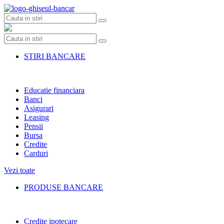
Skip
to
content
STIRI BANCARE
Educatie financiara
Banci
Asigurari
Leasing
Pensii
Bursa
Credite
Carduri
Vezi toate
PRODUSE BANCARE
Credite ipotecare