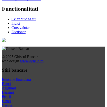
Functionalitati
Ce trebuie sa stii
Indici
Curs valutar
Dictionar
© 2025 Ghiseul Bancar
web design
www.dehalo.ro
Stiri bancare
Educatie financiara
Banci
Asigurari
Leasing
Pensii
Banci
Carduri