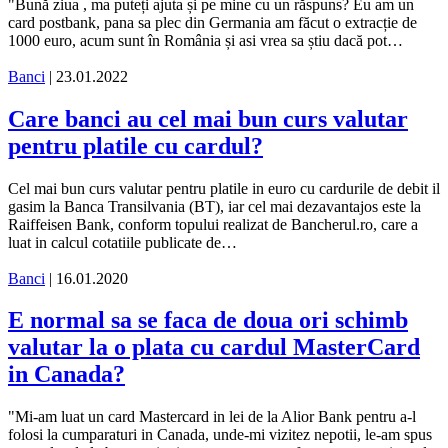
"Bună ziua , ma puteți ajuta și pe mine cu un răspuns? Eu am un
card postbank, pana sa plec din Germania am făcut o extracție de
1000 euro, acum sunt în România și asi vrea sa știu dacă pot…
Banci
| 23.01.2022
Care banci au cel mai bun curs valutar
pentru platile cu cardul?
Cel mai bun curs valutar pentru platile in euro cu cardurile de debit il
gasim la Banca Transilvania (BT), iar cel mai dezavantajos este la
Raiffeisen Bank, conform topului realizat de Bancherul.ro, care a
luat in calcul cotatiile publicate de…
Banci
| 16.01.2020
E normal sa se faca de doua ori schimb
valutar la o plata cu cardul MasterCard
in Canada?
"Mi-am luat un card Mastercard in lei de la Alior Bank pentru a-l
folosi la cumparaturi in Canada, unde-mi vizitez nepotii, le-am spus