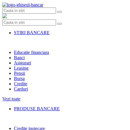
Skip
to
content
STIRI BANCARE
Educatie financiara
Banci
Asigurari
Leasing
Pensii
Bursa
Credite
Carduri
Vezi toate
PRODUSE BANCARE
Credite ipotecare