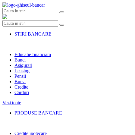
Skip
to
content
STIRI BANCARE
Educatie financiara
Banci
Asigurari
Leasing
Pensii
Bursa
Credite
Carduri
Vezi toate
PRODUSE BANCARE
Credite ipotecare