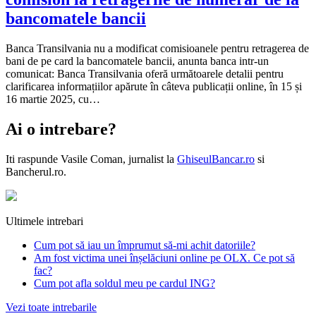
bancomatele bancii
Banca Transilvania nu a modificat comisioanele pentru retragerea de
bani de pe card la bancomatele bancii, anunta banca intr-un
comunicat: Banca Transilvania oferă următoarele detalii pentru
clarificarea informațiilor apărute în câteva publicații online, în 15 și
16 martie 2025, cu…
Ai o intrebare?
Iti raspunde
Vasile Coman
, jurnalist la
GhiseulBancar.ro
si
Bancherul.ro.
Ultimele intrebari
Cum pot să iau un împrumut să-mi achit datoriile?
Am fost victima unei înșelăciuni online pe OLX. Ce pot să
fac?
Cum pot afla soldul meu pe cardul ING?
Vezi toate intrebarile