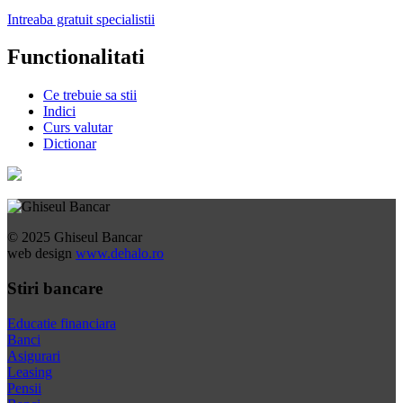
Intreaba gratuit specialistii
Functionalitati
Ce trebuie sa stii
Indici
Curs valutar
Dictionar
© 2025 Ghiseul Bancar
web design
www.dehalo.ro
Stiri bancare
Educatie financiara
Banci
Asigurari
Leasing
Pensii