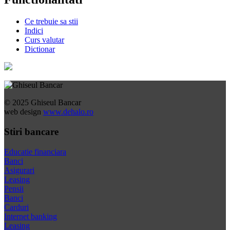
Ce trebuie sa stii
Indici
Curs valutar
Dictionar
© 2025 Ghiseul Bancar
web design
www.dehalo.ro
Stiri bancare
Educatie financiara
Banci
Asigurari
Leasing
Pensii
Banci
Carduri
Internet banking
Leasing