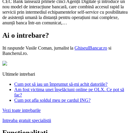
CEC Bank lansează primele cinci Agenții Digitale și introduce un
nou model de interacțiune bancară, care combină accesul rapid la
servicii prin intermediul echipamentelor self-service cu posibilitatea
de asistență umană la distanță pentru operațiuni mai complexe,
anunță banca într-un comunicat,…
Ai o intrebare?
Iti raspunde
Vasile Coman
, jurnalist la
GhiseulBancar.ro
si
Bancherul.ro.
Ultimele intrebari
Cum pot să iau un împrumut să-mi achit datoriile?
Am fost victima unei înșelăciuni online pe OLX. Ce pot să
fac?
Cum pot afla soldul meu pe cardul ING?
Vezi toate intrebarile
Intreaba gratuit specialistii
Functionalitati