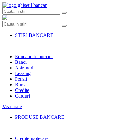
Skip
to
content
STIRI BANCARE
Educatie financiara
Banci
Asigurari
Leasing
Pensii
Bursa
Credite
Carduri
Vezi toate
PRODUSE BANCARE
Credite ipotecare