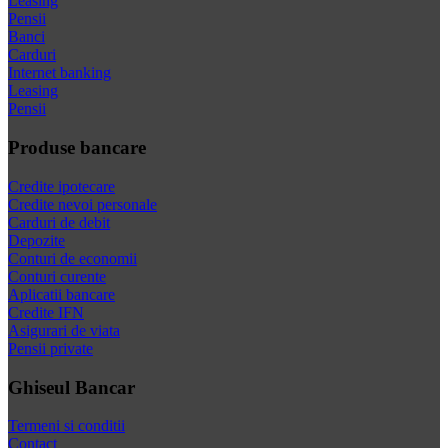
Leasing
Pensii
Banci
Carduri
Internet banking
Leasing
Pensii
Produse bancare
Credite ipotecare
Credite nevoi personale
Carduri de debit
Depozite
Conturi de economii
Conturi curente
Aplicatii bancare
Credite IFN
Asigurari de viata
Pensii private
Ghiseul Bancar
Termeni si conditii
Contact