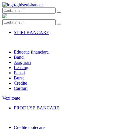
Skip
to
content
STIRI BANCARE
Educatie financiara
Banci
Asigurari
Leasing
Pensii
Bursa
Credite
Carduri
Vezi toate
PRODUSE BANCARE
Credite ipotecare