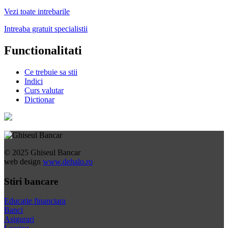
Vezi toate intrebarile
Intreaba gratuit specialistii
Functionalitati
Ce trebuie sa stii
Indici
Curs valutar
Dictionar
© 2025 Ghiseul Bancar
web design
www.dehalo.ro
Stiri bancare
Educatie financiara
Banci
Asigurari