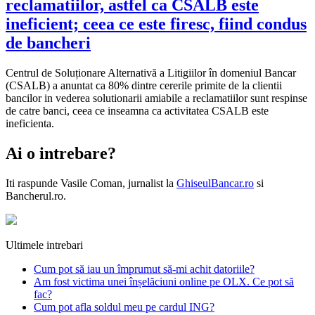
reclamatiilor, astfel ca CSALB este
ineficient; ceea ce este firesc, fiind condus
de bancheri
Centrul de Soluționare Alternativă a Litigiilor în domeniul Bancar
(CSALB) a anuntat ca 80% dintre cererile primite de la clientii
bancilor in vederea solutionarii amiabile a reclamatiilor sunt respinse
de catre banci, ceea ce inseamna ca activitatea CSALB este
ineficienta.
Ai o intrebare?
Iti raspunde
Vasile Coman
, jurnalist la
GhiseulBancar.ro
si
Bancherul.ro.
Ultimele intrebari
Cum pot să iau un împrumut să-mi achit datoriile?
Am fost victima unei înșelăciuni online pe OLX. Ce pot să
fac?
Cum pot afla soldul meu pe cardul ING?