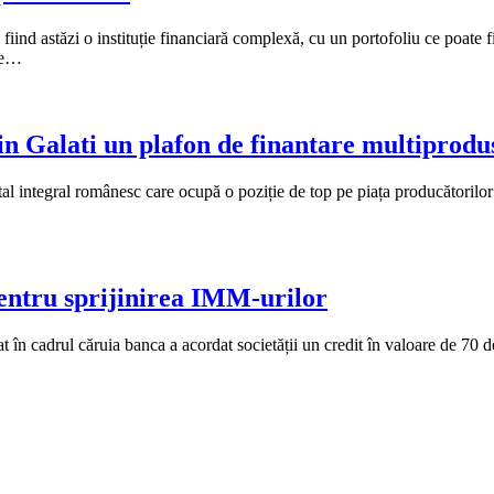
iind astăzi o instituție financiară complexă, cu un portofoliu ce poate f
se…
in Galati un plafon de finantare multiprodu
l integral românesc care ocupă o poziție de top pe piața producătorilor 
entru sprijinirea IMM-urilor
în cadrul căruia banca a acordat societății un credit în valoare de 70 de 