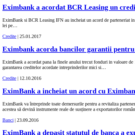
Eximbank a acordat BCR Leasing un credit
EximBank si BCR Leasing IFN au incheiat un acord de parteneriat in cad
lei pe…
Credite
| 25.01.2017
Eximbank acorda bancilor garantii pentru
EximBank a acordat pana la finele anului trecut fonduri in valoare de 1
garantarea creditelor acordate intreprinderilor mici si…
Credite
| 12.10.2016
EximBank a incheiat un acord cu Eximban
EximBank va întreprinde toate demersurile pentru a revitaliza parteneri
acestea să devină instrumente reale de susținere a exportatorilor româ
Banci
| 23.09.2016
EximBank a depasit statutul de banca a ex