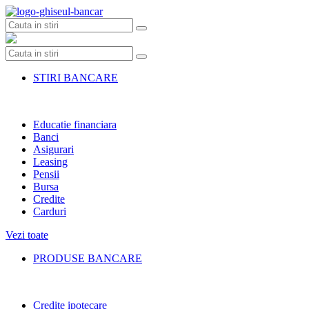
Skip
to
content
STIRI BANCARE
Educatie financiara
Banci
Asigurari
Leasing
Pensii
Bursa
Credite
Carduri
Vezi toate
PRODUSE BANCARE
Credite ipotecare