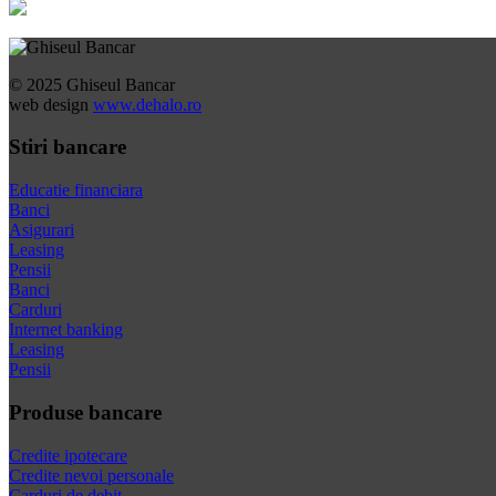
© 2025 Ghiseul Bancar
web design
www.dehalo.ro
Stiri bancare
Educatie financiara
Banci
Asigurari
Leasing
Pensii
Banci
Carduri
Internet banking
Leasing
Pensii
Produse bancare
Credite ipotecare
Credite nevoi personale
Carduri de debit