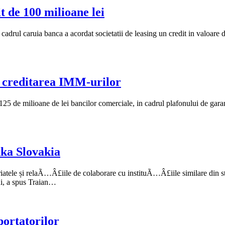
 de 100 milioane lei
rul caruia banca a acordat societatii de leasing un credit in valoare de
 creditarea IMM-urilor
25 de milioane de lei bancilor comerciale, in cadrul plafonului de garan
ka Slovakia
atele și relaÃ…Â£iile de colaborare cu instituÃ…Â£iile similare din stră
ni, a spus Traian…
portatorilor