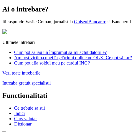
Ai o intrebare?
Iti raspunde
Vasile Coman
, jurnalist la
GhiseulBancar.ro
si Bancherul.
Ultimele intrebari
Cum pot să iau un împrumut să-mi achit datoriile?
Am fost victima unei înșelăciuni online pe OLX. Ce pot să fac?
Cum pot afla soldul meu pe cardul ING?
Vezi toate intrebarile
Intreaba gratuit specialistii
Functionalitati
Ce trebuie sa stii
Indici
Curs valutar
Dictionar