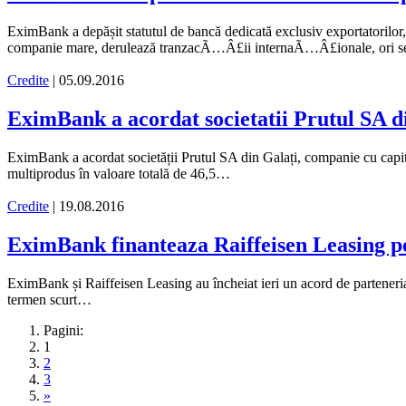
EximBank a depășit statutul de bancă dedicată exclusiv exportatorilor, f
companie mare, derulează tranzacÃ…Â£ii internaÃ…Â£ionale, ori 
Credite
| 05.09.2016
EximBank a acordat societatii Prutul SA d
EximBank a acordat societății Prutul SA din Galați, companie cu capita
multiprodus în valoare totală de 46,5…
Credite
| 19.08.2016
EximBank finanteaza Raiffeisen Leasing p
EximBank și Raiffeisen Leasing au încheiat ieri un acord de parteneriat 
termen scurt…
Pagini:
1
2
3
»