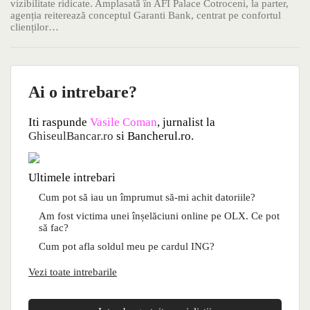
vizibilitate ridicate. Amplasată în AFI Palace Cotroceni, la parter,
agenția reiterează conceptul Garanti Bank, centrat pe confortul
clienților…
Ai o intrebare?
Iti raspunde
Vasile Coman
, jurnalist la
GhiseulBancar.ro
si Bancherul.ro.
Ultimele intrebari
Cum pot să iau un împrumut să-mi achit datoriile?
Am fost victima unei înșelăciuni online pe OLX. Ce pot
să fac?
Cum pot afla soldul meu pe cardul ING?
Vezi toate intrebarile