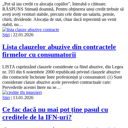
„Pot să iau credit cu alocația copiilor”, întreabă o cititoare.
RĂSPUNS Stimată doamnă, Pentru obținerea unui credit trebuie să
aveți aveți venituri stabile, precum cele dintr-un salariu, pensie,
chirii, dividende. Alocația de stat, chiar dacă reprezintă un venit
stabil, nu…
Stiri
| 22.01.2026
Lista clauzelor abuzive din contractele
firmelor cu consumatorii
LISTA cuprinzând clauzele considerate ca fiind abuzive, din Legea
nr. 193 din 6 noiembrie 2000 republicată privind clauzele abuzive
din contractele încheiate între profesioniști și consumatori: (1) Sunt
considerate clauze abuzive acele prevederi contractuale care:
Prevederile acestei litere nu se…
Stiri
| 13.01.2026
Ce fac dacă nu mai pot ține pasul cu
creditele de la IFN-uri?