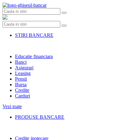
Skip
to
content
STIRI BANCARE
Educatie financiara
Banci
Asigurari
Leasing
Pensii
Bursa
Credite
Carduri
Vezi toate
PRODUSE BANCARE
Credite ipotecare