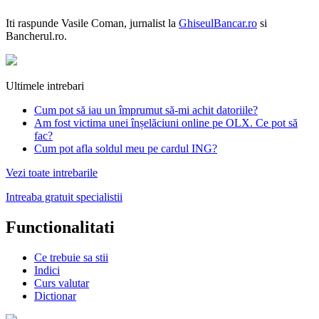
Iti raspunde
Vasile Coman
, jurnalist la
GhiseulBancar.ro
si
Bancherul.ro.
Ultimele intrebari
Cum pot să iau un împrumut să-mi achit datoriile?
Am fost victima unei înșelăciuni online pe OLX. Ce pot să
fac?
Cum pot afla soldul meu pe cardul ING?
Vezi toate intrebarile
Intreaba gratuit specialistii
Functionalitati
Ce trebuie sa stii
Indici
Curs valutar
Dictionar