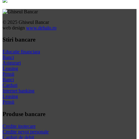
© 2025 Ghiseul Bancar
web design
www.dehalo.ro
Stiri bancare
Educatie financiara
Banci
Asigurari
Leasing
Pensii
Banci
Carduri
Internet banking
Leasing
Pensii
Produse bancare
Credite ipotecare
Credite nevoi personale
Carduri de debit