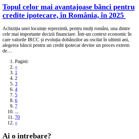
Topul celor mai avantajoase bănci pentru
credite ipotecare, în România, în 2025
Achiziția unei locuințe reprezintă, pentru mulți români, una dintre
cele mai importante decizii financiare. Într-un context economic în
care valorile IRCC și evoluția dobânzilor au oscilat în ultimii ani,
alegerea băncii pentru un credit ipotecar devine un proces extrem
de…
Pagini:
«
1
2
3
4
5
6
7
...
70
»
Ai o intrebare?