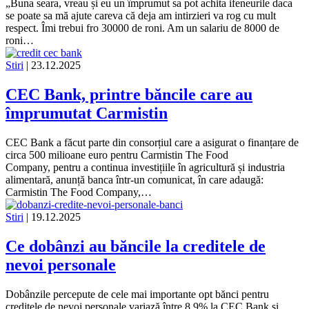
„Buna seara, vreau și eu un împrumut sa pot achita ifeneurile daca
se poate sa mă ajute careva că deja am intirzieri va rog cu mult
respect. Îmi trebui fro 30000 de roni. Am un salariu de 8000 de
roni…
Stiri
| 23.12.2025
CEC Bank, printre băncile care au
împrumutat Carmistin
CEC Bank a făcut parte din consorțiul care a asigurat o finanțare de
circa 500 milioane euro pentru Carmistin The Food
Company, pentru a continua investițiile în agricultură și industria
alimentară, anunță banca într-un comunicat, în care adaugă:
Carmistin The Food Company,…
Stiri
| 19.12.2025
Ce dobânzi au băncile la creditele de
nevoi personale
Dobânzile percepute de cele mai importante opt bănci pentru
creditele de nevoi personale variază între 8,9% la CEC Bank și