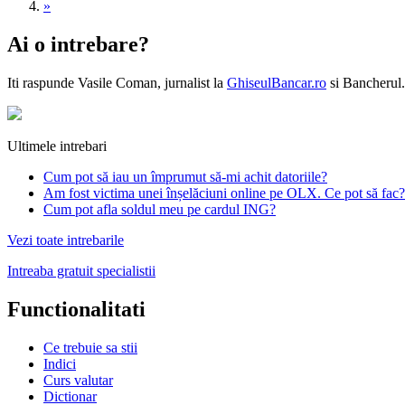
»
Ai o intrebare?
Iti raspunde
Vasile Coman
, jurnalist la
GhiseulBancar.ro
si Bancherul.
Ultimele intrebari
Cum pot să iau un împrumut să-mi achit datoriile?
Am fost victima unei înșelăciuni online pe OLX. Ce pot să fac?
Cum pot afla soldul meu pe cardul ING?
Vezi toate intrebarile
Intreaba gratuit specialistii
Functionalitati
Ce trebuie sa stii
Indici
Curs valutar
Dictionar