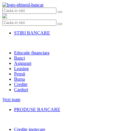
Skip
to
content
STIRI BANCARE
Educatie financiara
Banci
Asigurari
Leasing
Pensii
Bursa
Credite
Carduri
Vezi toate
PRODUSE BANCARE
Credite ipotecare