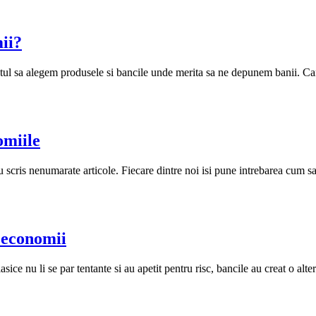
ii?
ul sa alegem produsele si bancile unde merita sa ne depunem banii. Can
omiile
 scris nenumarate articole. Fiecare dintre noi isi pune intrebarea cum sa
a economii
ice nu li se par tentante si au apetit pentru risc, bancile au creat o alt