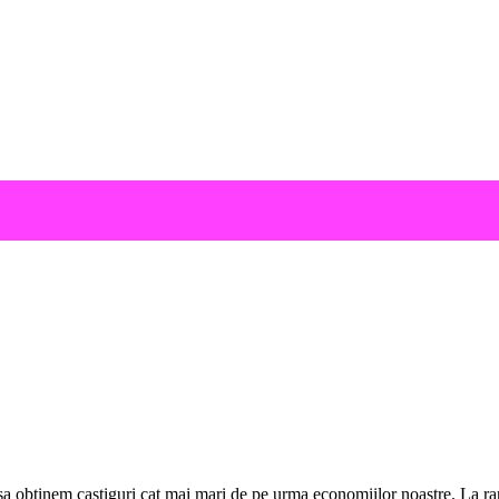
a obtinem castiguri cat mai mari de pe urma economiilor noastre. La rand