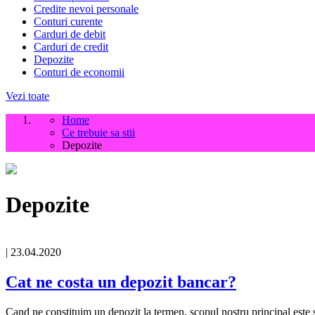
Credite nevoi personale
Conturi curente
Carduri de debit
Carduri de credit
Depozite
Conturi de economii
Vezi toate
Home
Ce trebuie sa stii
Depozite
Depozite
| 23.04.2020
Cat ne costa un depozit bancar?
Cand ne constituim un depozit la termen, scopul nostru principal este s