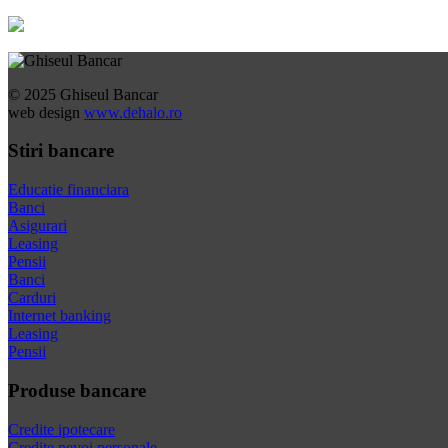
© 2025 Ghiseul Bancar
web design
www.dehalo.ro
Stiri bancare
Educatie financiara
Banci
Asigurari
Leasing
Pensii
Banci
Carduri
Internet banking
Leasing
Pensii
Produse bancare
Credite ipotecare
Credite nevoi personale