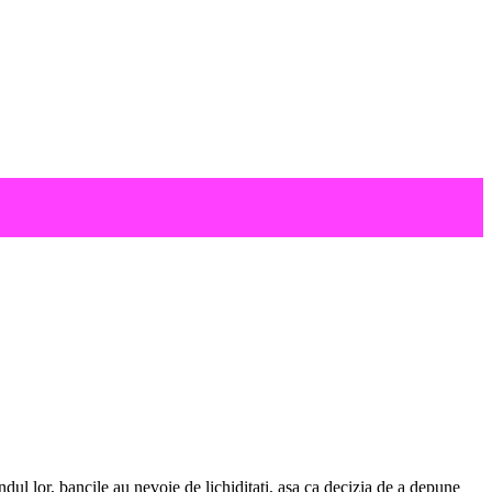
ul lor, bancile au nevoie de lichiditati, asa ca decizia de a depune