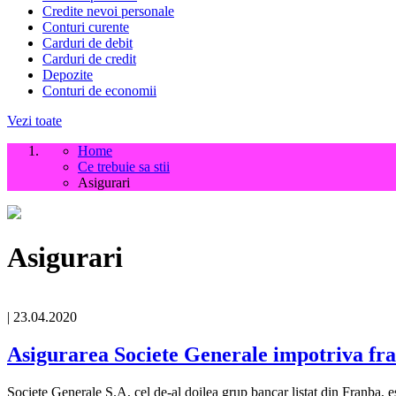
Credite nevoi personale
Conturi curente
Carduri de debit
Carduri de credit
Depozite
Conturi de economii
Vezi toate
Home
Ce trebuie sa stii
Asigurari
Asigurari
| 23.04.2020
Asigurarea Societe Generale impotriva fr
Societe Generale S.A, cel de-al doilea grup bancar listat din Franþa, es