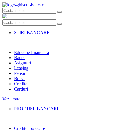
Skip
to
content
STIRI BANCARE
Educatie financiara
Banci
Asigurari
Leasing
Pensii
Bursa
Credite
Carduri
Vezi toate
PRODUSE BANCARE
Credite ipotecare