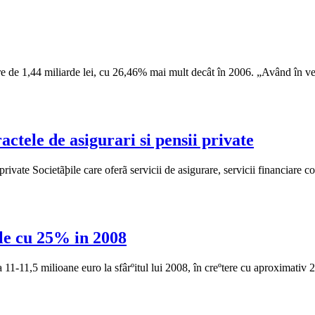
are de 1,44 miliarde lei, cu 26,46% mai mult decât în 2006. „Având în ved
actele de asigurari si pensii private
 private Societãþile care oferã servicii de asigurare, servicii financiare 
ile cu 25% in 2008
 11-11,5 milioane euro la sfârºitul lui 2008, în creºtere cu aproximativ 