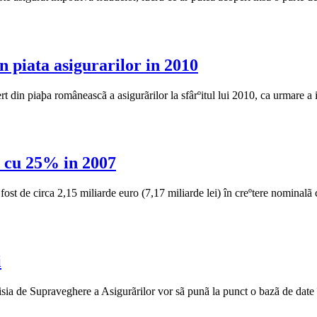
n piata asigurarilor in 2010
t din piaþa româneascã a asigurãrilor la sfârºitul lui 2010, ca urmare a i
t cu 25% in 2007
fost de circa 2,15 miliarde euro (7,17 miliarde lei) în creºtere nominalã
i
isia de Supraveghere a Asigurãrilor vor sã punã la punct o bazã de date