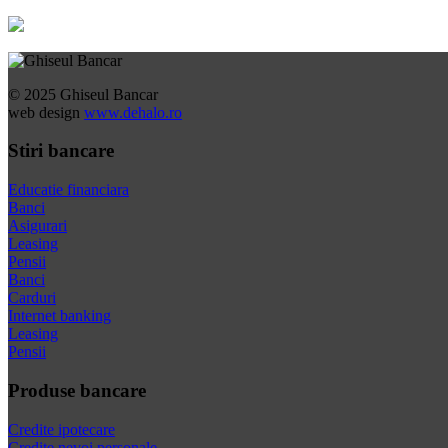
© 2025 Ghiseul Bancar
web design
www.dehalo.ro
Stiri bancare
Educatie financiara
Banci
Asigurari
Leasing
Pensii
Banci
Carduri
Internet banking
Leasing
Pensii
Produse bancare
Credite ipotecare
Credite nevoi personale