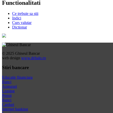
Functionalitati
Ce trebuie sa stii
Indici
Curs valutar
Dictionar
© 2025 Ghiseul Bancar
web design
www.dehalo.ro
Stiri bancare
Educatie financiara
Banci
Asigurari
Leasing
Pensii
Banci
Carduri
Internet banking