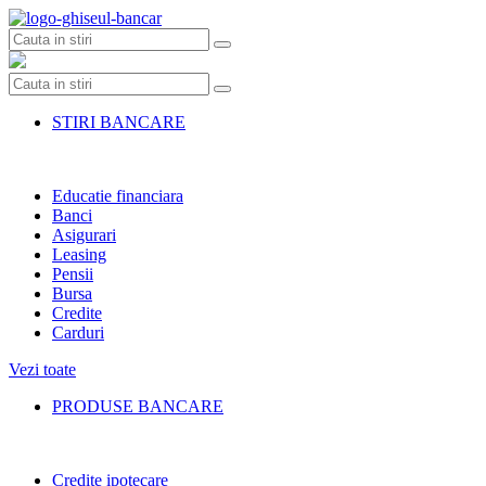
Skip
to
content
STIRI BANCARE
Educatie financiara
Banci
Asigurari
Leasing
Pensii
Bursa
Credite
Carduri
Vezi toate
PRODUSE BANCARE
Credite ipotecare