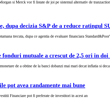
gan si Merck vor fi listate de joi pe sistemul alternativ de tranzactio
are, dupa decizia S&P de a reduce ratingul 
saptamana trecuta, dupa ce agentia de evaluare financiara Standard&Poor
fonduri mutuale a crescut de 2,5 ori in doi
onetare de a obtine de la banci dobanzi mai mari decat inflatia si decat 
urile pot avea randamente mai bune
itii Financiare pot fi preferate de investitori in acest an