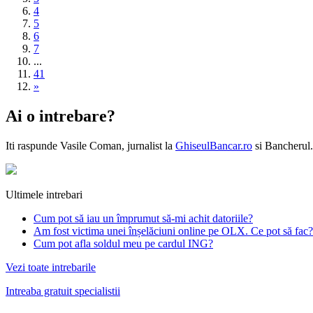
4
5
6
7
...
41
»
Ai o intrebare?
Iti raspunde
Vasile Coman
, jurnalist la
GhiseulBancar.ro
si Bancherul.
Ultimele intrebari
Cum pot să iau un împrumut să-mi achit datoriile?
Am fost victima unei înșelăciuni online pe OLX. Ce pot să fac?
Cum pot afla soldul meu pe cardul ING?
Vezi toate intrebarile
Intreaba gratuit specialistii