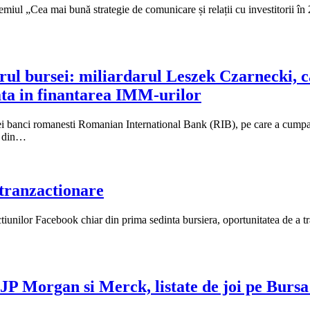
iul „Cea mai bună strategie de comunicare și relații cu investitorii în 2
torul bursei: miliardarul Leszek Czarnecki
zata in finantarea IMM-urilor
tei banci romanesti Romanian International Bank (RIB), pe care a cumpa
ca din…
 tranzactionare
actiunilor Facebook chiar din prima sedinta bursiera, oportunitatea de a tr
JP Morgan si Merck, listate de joi pe Bursa