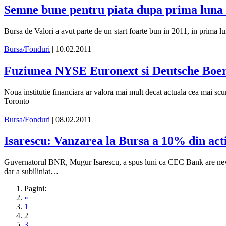
Semne bune pentru piata dupa prima luna 
Bursa de Valori a avut parte de un start foarte bun in 2011, in prima lun
Bursa/Fonduri
| 10.02.2011
Fuziunea NYSE Euronext si Deutsche Boers
Noua institutie financiara ar valora mai mult decat actuala cea mai s
Toronto
Bursa/Fonduri
| 08.02.2011
Isarescu: Vanzarea la Bursa a 10% din acti
Guvernatorul BNR, Mugur Isarescu, a spus luni ca CEC Bank are nevoie 
dar a subiliniat…
Pagini:
«
1
2
3