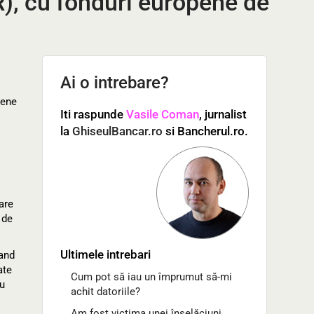
), cu fonduri europene de
Ai o intrebare?
pene
Iti raspunde
Vasile Coman
, jurnalist
la
GhiseulBancar.ro
si Bancherul.ro.
are
 de
Ultimele intrebari
tand
ate
Cum pot să iau un împrumut să-mi
ru
achit datoriile?
Am fost victima unei înșelăciuni