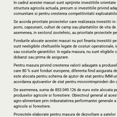
In cadrul acestei masuri sunt sprijinite investitiile orienta
structura agricola actuala, precum si investitiile privind ad
comunitare si pentru cresterea competitivitatii exploatatiilo
Se acorda prioritate proiectelor care realizeaza investitii in 
pomi, capsunarii, culturi de camp sau plantatiilor de vita de 
asemenea, in sectorul zootehnic, au prioritate proiectele pen
Fondurile alocate acestei masuri nu pot finanta investitii 
sunt neeligibile cheltuielile legate de costuri operationale,
sau costurile garantiilor. In egala masura, nu sunt eligibil
dobanzi sau prima de asigurare.
Pentru masura privind cresterea valorii adaugate a produselo
care 80 % sunt fonduri europene, diferenta fiind asigurata d
este alocata pentru schema de ajutor de stat pentru IMM-ur
acordarea ajutoarelor de stat pentru microintreprinderi din 
De asemenea, suma de 853.049.126 de euro este alocata pent
produselor agricole si forestiere. Obiectivul general al aces
agro-alimentare prin imbunatatirea performantei generale a 
agricole si forestiere.
Proiectele elaborate pentru masura de dezvoltare a satelor 