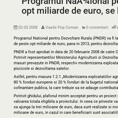
Programul NaÃ¾ional pe
opt miliarde de euro, se 
02.03.2008
Vasile Pop Coman
0 comentarii
V
Programul National pentru Dezvoltare Rurala (PNDR) va fi lan
de peste opt miliarde de euro, pana in 2013, pentru dezvoltar
PNDR a fost aprobat in data de 20 februarie 2008 de catre 
Potrivit reprezentantilor Ministerului Agriculturii si Dezvolt
masuri prevazute in PNDR, respectiv modernizarea exploatati
piscicole si dezvoltarea satelor.
Astfel, pentru masura 1.2.1 „Modernizarea exploatatiilor agr
80 % fonduri europene si 20 % fonduri de la bugetul nation
cofinantare publica, la care trebuie sa se adauge contributia
Potrivit ghidului, plafonul minim acceptat pentru un proiec
valoarea totala eligibila a proiectului. In ceea ce priveste 
sa ajunga la trei milioane de euro, daca sunt realizate si inv
milioane de euro, in cazul in care beneficiarii sunt asociatiil