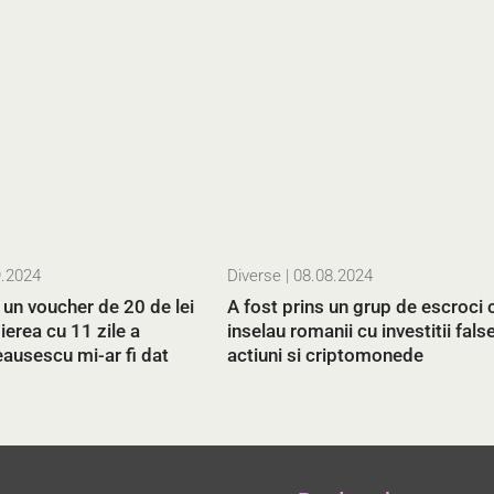
9.2024
Diverse
| 08.08.2024
un voucher de 20 de lei
A fost prins un grup de escroci 
ierea cu 11 zile a
inselau romanii cu investitii false
ausescu mi-ar fi dat
actiuni si criptomonede