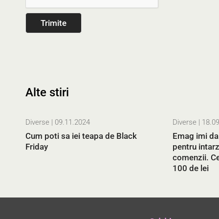
Alte stiri
Diverse
| 09.11.2024
Diverse
| 18.0
Cum poti sa iei teapa de Black
Emag imi da 
Friday
pentru intarz
comenzii. Ce
100 de lei