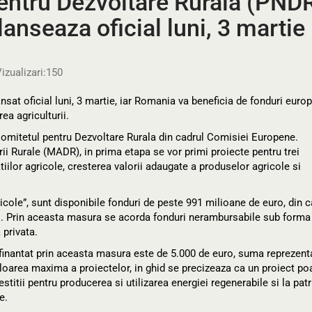
ntru Dezvoltare Rurală (PNDR
lanseaza oficial luni, 3 martie
izualizari:
150
sat oficial luni, 3 martie, iar Romania va beneficia de fonduri euro
ea agriculturii.
Comitetul pentru Dezvoltare Rurala din cadrul Comisiei Europene.
arii Rurale (MADR), in prima etapa se vor primi proiecte pentru trei
ilor agricole, cresterea valorii adaugate a produselor agricole si
icole”, sunt disponibile fonduri de peste 991 milioane de euro, din c
al. Prin aceasta masura se acorda fonduri nerambursabile sub forma
 privata.
t finantat prin aceasta masura este de 5.000 de euro, suma reprezen
valoarea maxima a proiectelor, in ghid se precizeaza ca un proiect po
estitii pentru producerea si utilizarea energiei regenerabile si la pat
e.