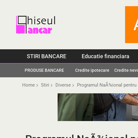
Skip
to
content
STIRI BANCARE
Educatie financiara
PRODUSE BANCARE
Credite ipotecare
Credite nev
Home
Stiri
Diverse
Programul NaÃ¾ional pentru De