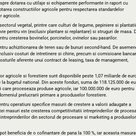
te spre dotarea cu utilaje si echipamente performante in raport cu
aptarea constructiilor agricole pentru respectarea standardelor
r agricole.
sectorul vegetal, printre care culturi de legume, pepiniere si plantati
vie pentru vin (exclusiv plantare si replantare) si struguri de masa. 
tru cresterea bovinelor, porcinelor, ovinelor sau pasarilor.
pentru achizitionarea de teren sau de bunuri second-hand. De asemen
 inclusiv costuri de intretinere si chirie, precum si comisioane banca
e costurile aferente unui contract de leasing, taxa de management,
r agricole si forestiere sunt disponibile peste 1,07 miliarde de euro
e la bugetul national. Din aceste fonduri, suma de 118.125.000 de eu
i care proceseaza produse agricole, iar 100.000.000 de euro pentru
domeniul prelucrarii primare a prooduselor forestiere.
ru operatiuni specifice masurii de crestere a valorii adaugate a
tei masuri este cresterea competitivitatii intreprinderilor de proces
intreprinderilor din sectorul de procesare si marketing a produselor
pot beneficia de o cofinantare de pana la 100 %, iar aceasta masura