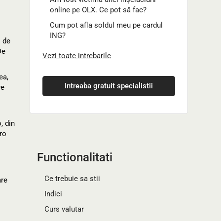
online pe OLX. Ce pot să fac?
Cum pot afla soldul meu pe cardul
ING?
i de
De
Vezi toate intrebarile
ea,
Intreaba gratuit specialistii
re
, din
ro
Functionalitati
Ce trebuie sa stii
are
Indici
Curs valutar