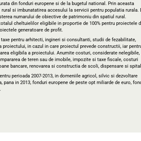
urata din fonduri europene si de la bugetul national. Prin aceasta
rural si imbunatatirea accesului la servicii pentru populatia rurala.
erea numarului de obiective de patrimoniu din spatiul rural.
otalul cheltuielilor eligibile in proportie de 100% pentru proiectele 
roiectele generatoare de profit.
xe pentru arhitecti, ingineri si consultanti, studii de fezabilitate,
 proiectului, in cazul in care proiectul prevede constructii, iar pentr
area eligibila a proiectului. Anumite costuri, considerate nelegibile,
mpararea de teren sau de imobile, impozite si taxe fiscale, costuri
ioane bancare, renovarea si constructia de scoli, dispensare si spita
pentru perioada 2007-2013, in domeniile agricol, silvic si dezvoltare
ula, pana in 2013, fonduri europene de peste opt miliarde de euro, fon
.