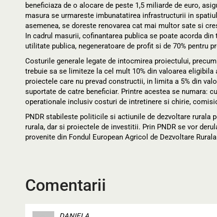
beneficiaza de o alocare de peste 1,5 miliarde de euro, asig
masura se urmareste imbunatatirea infrastructurii in spatiul 
asemenea, se doreste renovarea cat mai multor sate si crest
In cadrul masurii, cofinantarea publica se poate acorda din t
utilitate publica, negeneratoare de profit si de 70% pentru p
Costurile generale legate de intocmirea proiectului, precum ta
trebuie sa se limiteze la cel mult 10% din valoarea eligibila a
proiectele care nu prevad constructii, in limita a 5% din valo
suportate de catre beneficiar. Printre acestea se numara: cu
operationale inclusiv costuri de intretinere si chirie, comis
PNDR stabileste politicile si actiunile de dezvoltare rurala 
rurala, dar si proiectele de investitii. Prin PNDR se vor der
provenite din Fondul European Agricol de Dezvoltare Rurala
Comentarii
DANIELA