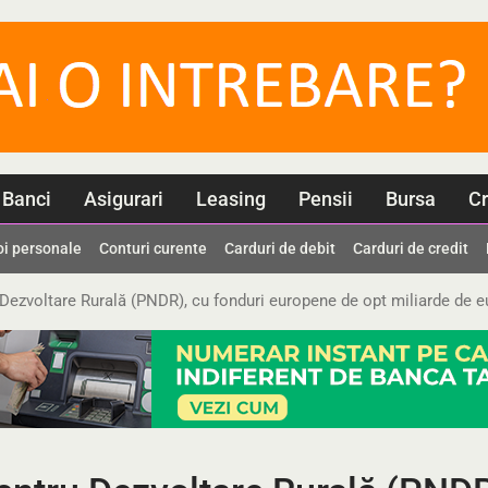
Banci
Asigurari
Leasing
Pensii
Bursa
Cr
oi personale
Conturi curente
Carduri de debit
Carduri de credit
zvoltare Rurală (PNDR), cu fonduri europene de opt miliarde de euro