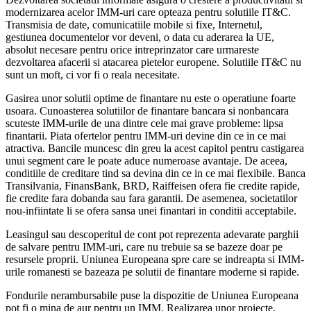
modernizarea acelor IMM-uri care opteaza pentru solutiile IT&C.
Transmisia de date, comunicatiile mobile si fixe, Internetul,
gestiunea documentelor vor deveni, o data cu aderarea la UE,
absolut necesare pentru orice intreprinzator care urmareste
dezvoltarea afacerii si atacarea pietelor europene. Solutiile IT&C nu
sunt un moft, ci vor fi o reala necesitate.
Gasirea unor solutii optime de finantare nu este o operatiune foarte
usoara. Cunoasterea solutiilor de finantare bancara si nonbancara
scuteste IMM-urile de una dintre cele mai grave probleme: lipsa
finantarii. Piata ofertelor pentru IMM-uri devine din ce in ce mai
atractiva. Bancile muncesc din greu la acest capitol pentru castigarea
unui segment care le poate aduce numeroase avantaje. De aceea,
conditiile de creditare tind sa devina din ce in ce mai flexibile. Banca
Transilvania, FinansBank, BRD, Raiffeisen ofera fie credite rapide,
fie credite fara dobanda sau fara garantii. De asemenea, societatilor
nou-infiintate li se ofera sansa unei finantari in conditii acceptabile.
Leasingul sau descoperitul de cont pot reprezenta adevarate parghii
de salvare pentru IMM-uri, care nu trebuie sa se bazeze doar pe
resursele proprii. Uniunea Europeana spre care se indreapta si IMM-
urile romanesti se bazeaza pe solutii de finantare moderne si rapide.
Fondurile nerambursabile puse la dispozitie de Uniunea Europeana
pot fi o mina de aur pentru un IMM. Realizarea unor proiecte,