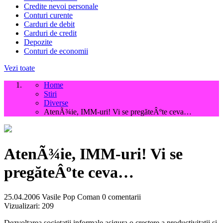
Credite nevoi personale
Conturi curente
Carduri de debit
Carduri de credit
Depozite
Conturi de economii
Vezi toate
Home
Stiri
Diverse
AtenÃ¾ie, IMM-uri! Vi se pregăteÂºte ceva…
AtenÃ¾ie, IMM-uri! Vi se
pregăteÂºte ceva…
25.04.2006
Vasile Pop Coman
0 comentarii
Vizualizari:
209
Dezvoltarea societatii informale asigura o crestere a productivitatii si