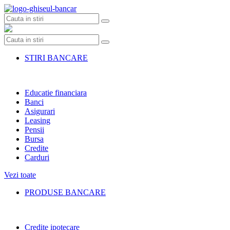
Skip
to
content
STIRI BANCARE
Educatie financiara
Banci
Asigurari
Leasing
Pensii
Bursa
Credite
Carduri
Vezi toate
PRODUSE BANCARE
Credite ipotecare