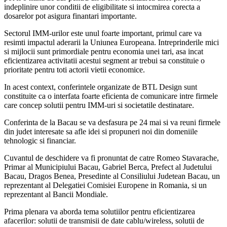
indeplinire unor conditii de eligibilitate si intocmirea corecta a
dosarelor pot asigura finantari importante.
Sectorul IMM-urilor este unul foarte important, primul care va
resimti impactul aderarii la Uniunea Europeana. Intreprinderile mici
si mijlocii sunt primordiale pentru economia unei tari, asa incat
eficientizarea activitatii acestui segment ar trebui sa constituie o
prioritate pentru toti actorii vietii economice.
In acest context, conferintele organizate de BTL Design sunt
constituite ca o interfata foarte eficienta de comunicare intre firmele
care concep solutii pentru IMM-uri si societatile destinatare.
Conferinta de la Bacau se va desfasura pe 24 mai si va reuni firmele
din judet interesate sa afle idei si propuneri noi din domeniile
tehnologic si financiar.
Cuvantul de deschidere va fi pronuntat de catre Romeo Stavarache,
Primar al Municipiului Bacau, Gabriel Berca, Prefect al Judetului
Bacau, Dragos Benea, Presedinte al Consiliului Judetean Bacau, un
reprezentant al Delegatiei Comisiei Europene in Romania, si un
reprezentant al Bancii Mondiale.
Prima plenara va aborda tema solutiilor pentru eficientizarea
afacerilor: solutii de transmisii de date cablu/wireless, solutii de