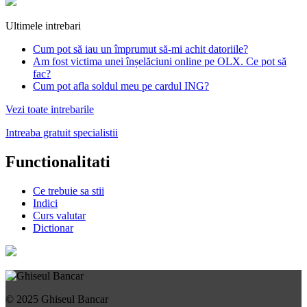
Ultimele intrebari
Cum pot să iau un împrumut să-mi achit datoriile?
Am fost victima unei înșelăciuni online pe OLX. Ce pot să
fac?
Cum pot afla soldul meu pe cardul ING?
Vezi toate intrebarile
Intreaba gratuit specialistii
Functionalitati
Ce trebuie sa stii
Indici
Curs valutar
Dictionar
© 2025 Ghiseul Bancar