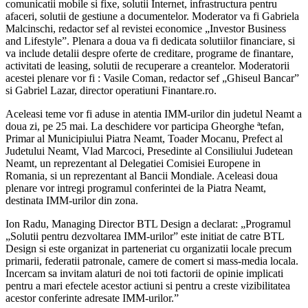
comunicatii mobile si fixe, solutii Internet, infrastructura pentru
afaceri, solutii de gestiune a documentelor. Moderator va fi Gabriela
Malcinschi, redactor sef al revistei economice „Investor Business
and Lifestyle”. Plenara a doua va fi dedicata solutiilor financiare, si
va include detalii despre oferte de creditare, programe de finantare,
activitati de leasing, solutii de recuperare a creantelor. Moderatorii
acestei plenare vor fi : Vasile Coman, redactor sef „Ghiseul Bancar”
si Gabriel Lazar, director operatiuni Finantare.ro.
Aceleasi teme vor fi aduse in atentia IMM-urilor din judetul Neamt a
doua zi, pe 25 mai. La deschidere vor participa Gheorghe ªtefan,
Primar al Municipiului Piatra Neamt, Toader Mocanu, Prefect al
Judetului Neamt, Vlad Marcoci, Presedinte al Consiliului Judetean
Neamt, un reprezentant al Delegatiei Comisiei Europene in
Romania, si un reprezentant al Bancii Mondiale. Aceleasi doua
plenare vor intregi programul conferintei de la Piatra Neamt,
destinata IMM-urilor din zona.
Ion Radu, Managing Director BTL Design a declarat: „Programul
„Solutii pentru dezvoltarea IMM-urilor” este initiat de catre BTL
Design si este organizat in parteneriat cu organizatii locale precum
primarii, federatii patronale, camere de comert si mass-media locala.
Incercam sa invitam alaturi de noi toti factorii de opinie implicati
pentru a mari efectele acestor actiuni si pentru a creste vizibilitatea
acestor conferinte adresate IMM-urilor.”