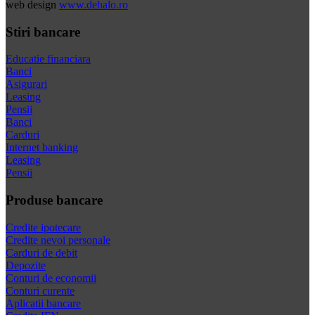
web design
www.dehalo.ro
Stiri bancare
Educatie financiara
Banci
Asigurari
Leasing
Pensii
Banci
Carduri
Internet banking
Leasing
Pensii
Produse bancare
Credite ipotecare
Credite nevoi personale
Carduri de debit
Depozite
Conturi de economii
Conturi curente
Aplicatii bancare